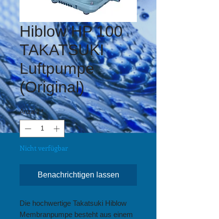
Hiblow HP 100
TAKATSUKI
Luftpumpe
(Original)
Anzahl
*
Nicht verfügbar
Benachrichtigen lassen
Die hochwertige Takatsuki Hiblow
Membranpumpe besteht aus einem