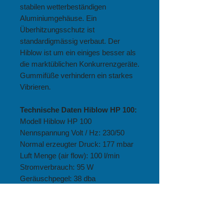
stabilen wetterbeständigen
Aluminiumgehäuse. Ein
Überhitzungsschutz ist
standardigmässig verbaut. Der
Hiblow ist um ein einiges besser als
die marktüblichen Konkurrenzgeräte.
Gummifüße verhindern ein starkes
Vibrieren.
Technische
Daten Hiblow HP 100:
Modell Hiblow HP 100
Nennspannung Volt / Hz: 230/50
Normal erzeugter Druck: 177 mbar
Luft Menge (air flow): 100 l/min
Stromverbrauch: 95 W
Geräuschpegel: 38 dba
Weitere Informationen
:
Herstellungsjahr: 2024/2025